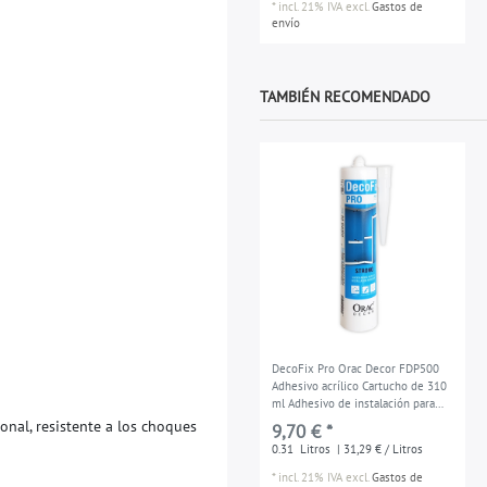
*
incl. 21% IVA
excl.
Gastos de
envío
TAMBIÉN RECOMENDADO
DecoFix Pro Orac Decor FDP500
Adhesivo acrílico Cartucho de 310
ml Adhesivo de instalación para
molduras y paneles
o
n
a
l
,
r
e
s
i
s
t
e
n
t
e
a
l
o
s
c
h
o
q
u
e
s
9,70 € *
0.31
Litros
| 31,29 € / Litros
*
incl. 21% IVA
excl.
Gastos de