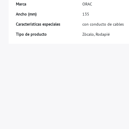
M
a
r
c
a
O
R
A
C
A
n
c
h
o
(
m
m
)
1
3
5
Características especiales
con conducto de cables
Tipo de producto
Zócalo, Rodapié