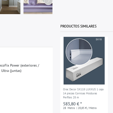
PRODUCTOS SIMILARES
e
c
o
F
i
x
P
o
w
e
r
(
e
x
t
e
r
i
o
r
e
s
/
x
U
l
t
r
a
(
j
u
n
t
a
s
)
Orac Decor SX118 LUXXUS 1 caja
14 piezas Cornisas Molduras
Perfiles 28 m
583,80 € *
28
Metro
| 20,85 € / Metro