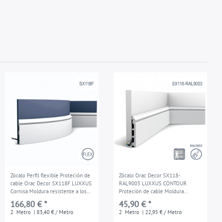
Zócalo Perfil flexible Proteción de
Zócalo Orac Decor SX118-
cable Orac Decor SX118F LUXXUS
RAL9003 LUXXUS CONTOUR
Cornisa Moldura resistente a los
Proteción de cable Moldura
choques 2 m
decorativa prepintada resistente a
166,80 € *
45,90 € *
los choques blanco señales 2 m
2
Metro
| 83,40 € / Metro
2
Metro
| 22,95 € / Metro