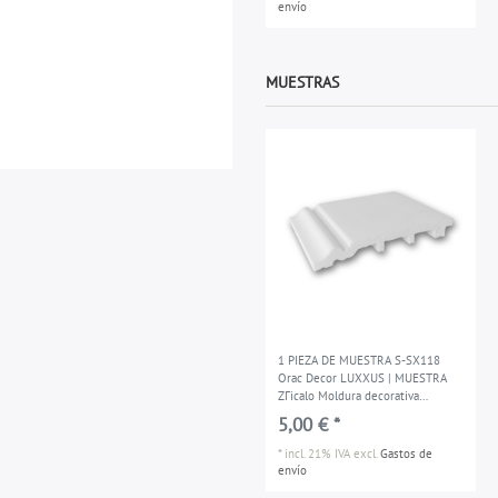
envío
MUESTRAS
1 PIEZA DE MUESTRA S-SX118
Orac Decor LUXXUS | MUESTRA
ZГіcalo Moldura decorativa
Longitud aprox 10 cm
5,00 € *
*
incl. 21% IVA
excl.
Gastos de
envío