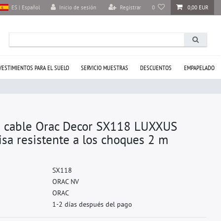
Inicio de sesión
Registrar
0
0,00 EUR
ES | Español
VESTIMIENTOS PARA EL SUELO
SERVICIO MUESTRAS
DESCUENTOS
EMPAPELADO
e cable Orac Decor SX118 LUXXUS
isa resistente a los choques 2 m
S
X
1
1
8
O
R
A
C
N
V
O
R
A
C
1-2 días después del pago