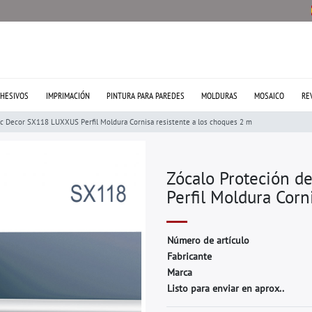
HESIVOS
IMPRIMACIÓN
PINTURA PARA PAREDES
MOLDURAS
MOSAICO
RE
ac Decor SX118 LUXXUS Perfil Moldura Cornisa resistente a los choques 2 m
Zócalo Proteción d
Perfil Moldura Corn
N
ú
m
e
r
o
d
e
a
r
t
í
c
u
l
o
F
a
b
r
i
c
a
n
t
e
M
a
r
c
a
Listo para enviar en aprox..