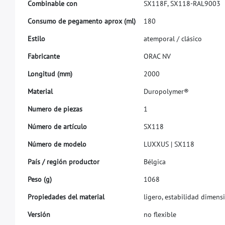
C
o
m
b
i
n
a
b
l
e
c
o
n
S
X
1
1
8
F
,
S
X
1
1
8
-
R
A
L
9
0
0
3
C
o
n
s
u
m
o
d
e
p
e
g
a
m
e
n
t
o
a
p
r
o
x
(
m
l
)
1
8
0
E
s
t
i
l
o
a
t
e
m
p
o
r
a
l
/
c
l
á
s
i
c
o
F
a
b
r
i
c
a
n
t
e
O
R
A
C
N
V
L
o
n
g
i
t
u
d
(
m
m
)
2
0
0
0
M
a
t
e
r
i
a
l
D
u
r
o
p
o
l
y
m
e
r
®
N
u
m
e
r
o
d
e
p
i
e
z
a
s
1
N
ú
m
e
r
o
d
e
a
r
t
í
c
u
l
o
S
X
1
1
8
N
ú
m
e
r
o
d
e
m
o
d
e
l
o
L
U
X
X
U
S
|
S
X
1
1
8
P
a
í
s
/
r
e
g
i
ó
n
p
r
o
d
u
c
t
o
r
B
é
l
g
i
c
a
P
e
s
o
(
g
)
1
0
6
8
P
r
o
p
i
e
d
a
d
e
s
d
e
l
m
a
t
e
r
i
a
l
l
i
g
e
r
o
,
e
s
t
a
b
i
l
i
d
a
d
d
i
m
e
n
s
i
V
e
r
s
i
ó
n
n
o
f
e
x
i
b
l
e