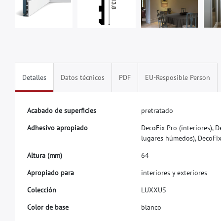
Detalles
Datos técnicos
PDF
EU-Resposible Person
A
c
a
b
a
d
o
d
e
s
u
p
e
r
f
c
i
e
s
p
r
e
t
r
a
t
a
d
o
A
d
h
e
s
i
v
o
a
p
r
o
p
i
a
d
o
D
e
c
o
F
i
x
P
r
o
(
i
n
t
e
r
i
o
r
e
s
)
,
D
l
u
g
a
r
e
s
h
ú
m
e
d
o
s
)
,
D
e
c
o
F
i
A
l
t
u
r
a
(
m
m
)
6
4
A
p
r
o
p
i
a
d
o
p
a
r
a
i
n
t
e
r
i
o
r
e
s
y
e
x
t
e
r
i
o
r
e
s
C
o
l
e
c
c
i
ó
n
L
U
X
X
U
S
C
o
l
o
r
d
e
b
a
s
e
b
l
a
n
c
o