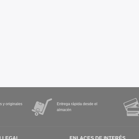
s y originales
Entrega rápida desde el
almacén
N LEGAL
ENLACES DE INTERÉS