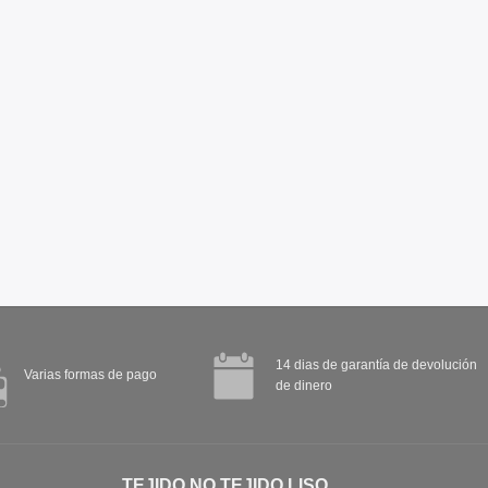
14 dias de garantía de devolución
Varias formas de pago
de dinero
TEJIDO NO TEJIDO LISO