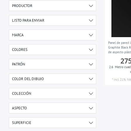
PRODUCTOR
e-DELUX
4
LISTO PARA ENVIAR
17 días después del pago
4
MARCA
Panel de pared 
Wallface
4
Graphite Black R
COLORES
de aspecto plás
resistente a la 
275
marron
2
PATRÓN
2.6
Metro cuad
negro
1
aspecto plástico
2
COLOR DEL DIBUJO
*
incl. 21% IVA
blanco
1
aspecto metal
2
pardo-cobre
1
COLECCIÓN
marrón-tierra
1
DECO
4
ASPECTO
brillante
2
SUPERFICIE
mate
2