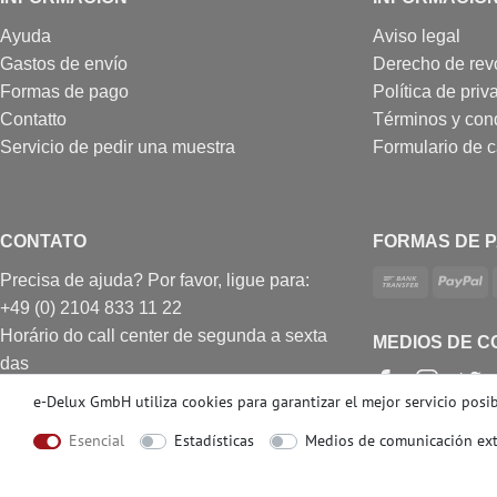
Ayuda
Aviso legal
Gastos de envío
Derecho de rev
Formas de pago
Política de priv
Contatto
Términos y con
Servicio de pedir una muestra
Formulario de 
CONTATO
FORMAS DE 
Precisa de ajuda? Por favor, ligue para:
+49 (0) 2104 833 11 22
Horário do call center de segunda a sexta
MEDIOS DE C
das
10h às 16h (GMT + 1)
e-Delux GmbH utiliza cookies para garantizar el mejor servicio posibl
E-mail: info@profhome.es
Esencial
Estadísticas
Medios de comunicación ex
© Copyright 2026 | e-Delux GmbH