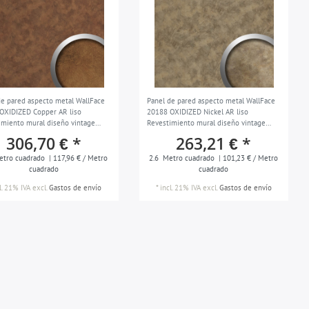
de pared aspecto metal WallFace
Panel de pared aspecto metal WallFace
OXIDIZED Copper AR liso
20188 OXIDIZED Nickel AR liso
imiento mural diseño vintage
Revestimiento mural diseño vintage
te autoadhesivo resistente a la
brillante autoadhesivo resistente a la
306,70 € *
263,21 € *
ón cobre pardo-cobre 2,6 m2
abrasión marrón marrón-tierra 2,6 m2
tro cuadrado
| 117,96 € / Metro
2.6
Metro cuadrado
| 101,23 € / Metro
cuadrado
cuadrado
l. 21% IVA
excl.
Gastos de envío
*
incl. 21% IVA
excl.
Gastos de envío