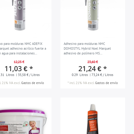
vo para molduras NMC ADEFIX
Adhesivo para molduras NMC
arquet adhesivo acrílico fuerte a
DOMOSTYL Hybrid Noel Marquet
e agua para instalaciones
adhesivo de polímero MS
as masilla de reparación
particularmente fuerte para
12,25 €
23,60 €
 310 ml
instalaciones exteriores y habitaciones
11,03 € *
21,24 € *
húmedas juntas blanco 290 ml
.31
Litros
| 35,58 € / Litros
0.29
Litros
| 73,24 € / Litros
l. 21% IVA
excl.
Gastos de envío
*
incl. 21% IVA
excl.
Gastos de envío