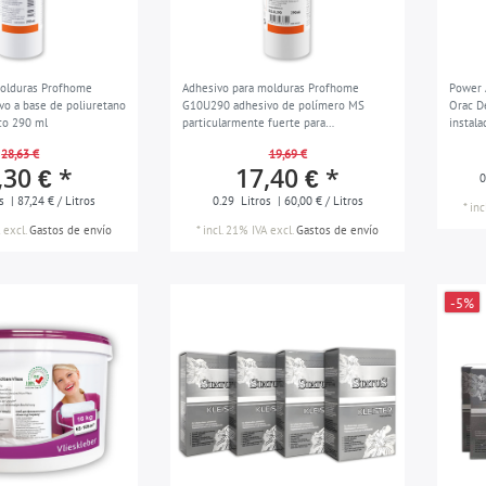
molduras Profhome
Adhesivo para molduras Profhome
Power 
o a base de poliuretano
G10U290 adhesivo de polímero MS
Orac D
co 290 ml
particularmente fuerte para
instala
instalaciones interiores y exteriores y
estuco
28,63 €
19,69 €
habitaciones húmedas blanco 290 ml
,30 € *
17,40 € *
0
os
| 87,24 € / Litros
0.29
Litros
| 60,00 € / Litros
*
inc
excl.
Gastos de envío
*
incl. 21% IVA
excl.
Gastos de envío
-5%