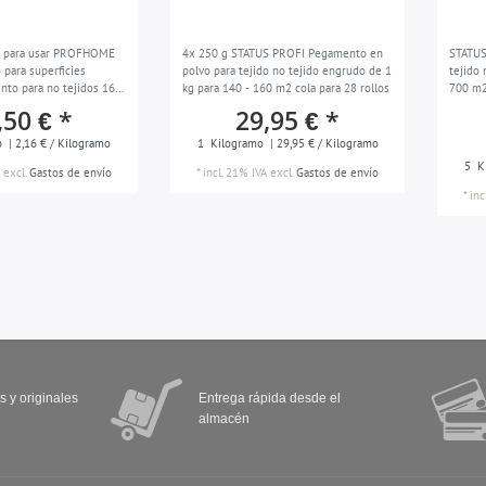
o para usar PROFHOME
4x 250 g STATUS PROFI Pegamento en
STATUS
 para superficies
polvo para tejido no tejido engrudo de 1
tejido
to para no tejidos 16
kg para 140 - 160 m2 cola para 28 rollos
700 m2
5 m2
0,53m)
,50 € *
29,95 € *
o
| 2,16 € / Kilogramo
1
Kilogramo
| 29,95 € / Kilogramo
5
K
excl.
Gastos de envío
*
incl. 21% IVA
excl.
Gastos de envío
*
inc
s y originales
Entrega rápida desde el
almacén