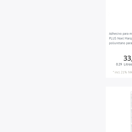
Adhesivo para 
PLUS Noel Marqu
poliuretano para
habitaciones hú
290 ml
33
0.29
Litro
*
incl. 21% IVA