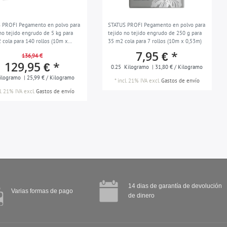
 PROFI Pegamento en polvo para
STATUS PROFI Pegamento en polvo para
 no tejido engrudo de 5 kg para
tejido no tejido engrudo de 250 g para
 cola para 140 rollos (10m x
35 m2 cola para 7 rollos (10m x 0,53m)
7,95 € *
136,94 €
129,95 € *
0.25
Kilogramo
| 31,80 € / Kilogramo
ilogramo
| 25,99 € / Kilogramo
*
incl. 21% IVA
excl.
Gastos de envío
l. 21% IVA
excl.
Gastos de envío
14 dias de garantía de devolución
Varias formas de pago
de dinero