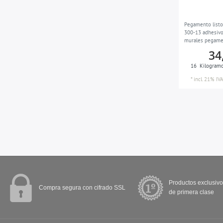
Pegamento list
300-13 adhesivo
murales pegamen
kg para max. 10
34
16
Kilogram
*
incl. 21% IVA
Productos exclusivo
Compra segura con cifrado SSL
de primera clase