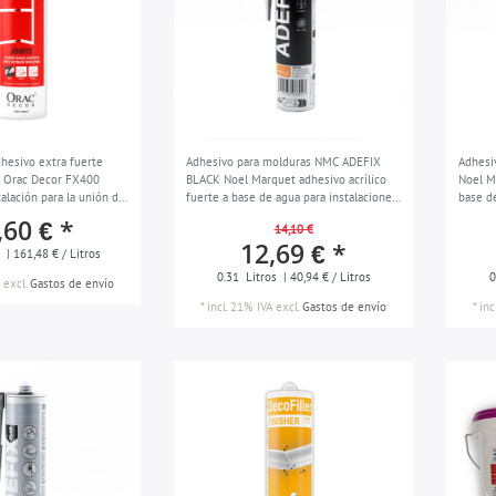
hesivo extra fuerte
Adhesivo para molduras NMC ADEFIX
Adhesi
l Orac Decor FX400
BLACK Noel Marquet adhesivo acrílico
Noel M
alación para la unión de
fuerte a base de agua para instalaciones
base d
interiores juntas masilla de reparación
interiores junt
,60 € *
14,10 €
negro 310 ml
blanco
12,69 € *
s
| 161,48 € / Litros
0.31
Litros
| 40,94 € / Litros
0
excl.
Gastos de envío
*
incl. 21% IVA
excl.
Gastos de envío
*
inc