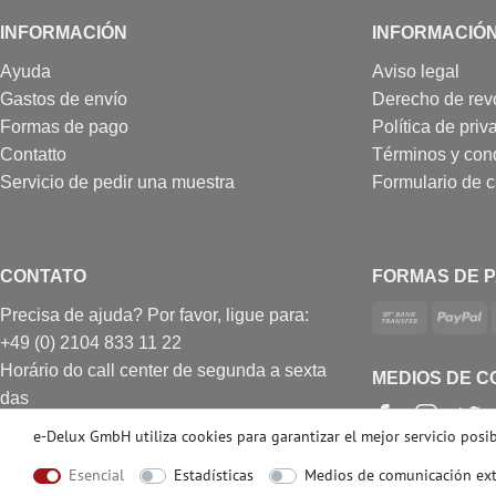
INFORMACIÓN
INFORMACIÓ
Ayuda
Aviso legal
Gastos de envío
Derecho de rev
Formas de pago
Política de priv
Contatto
Términos y con
Servicio de pedir una muestra
Formulario de 
CONTATO
FORMAS DE 
Precisa de ajuda? Por favor, ligue para:
+49 (0) 2104 833 11 22
Horário do call center de segunda a sexta
MEDIOS DE C
das
10h às 16h (GMT + 1)
e-Delux GmbH utiliza cookies para garantizar el mejor servicio posibl
E-mail: info@profhome.es
Esencial
Estadísticas
Medios de comunicación ex