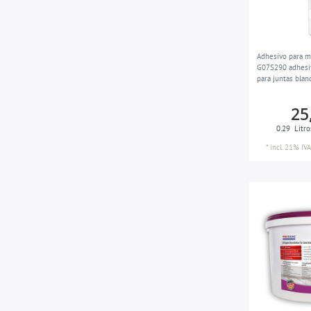
Adhesivo para 
G07S290 adhesiv
para juntas blan
25
0.29
Litr
*
incl. 21% IVA