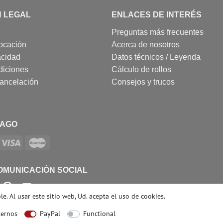
N LEGAL
ENLACES DE INTERÉS
Preguntas más frecuentes
ocación
Acerca de nosotros
acidad
Datos técnicos / Leyenda
diciones
Cálculo de rollos
cancelación
Consejos y trucos
PAGO
OMUNICACIÓN SOCIAL
e. Al usar este sitio web, Ud. acepta el
uso de cookies
.
ternos
PayPal
Functional