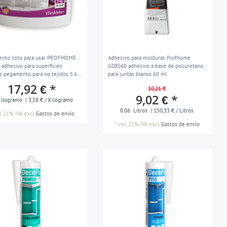
nto listo para usar PROFHOME
Adhesivo para molduras Profhome
 adhesivo para superficies
G08S60 adhesivo a base de poliuretano
s pegamento para no tejidos 5 kg
para juntas blanco 60 ml
ax. 33 m2
17,92 € *
10,21 €
9,02 € *
ilogramo
| 3,58 € / Kilogramo
0.06
Litros
| 150,33 € / Litros
l. 21% IVA
excl.
Gastos de envío
*
incl. 21% IVA
excl.
Gastos de envío