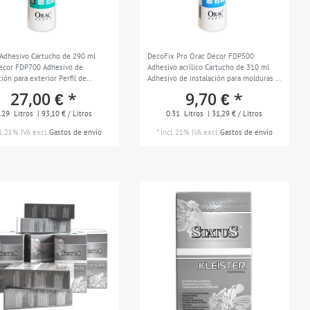
Adhesivo Cartucho de 290 ml
DecoFix Pro Orac Decor FDP500
ecor FDP700 Adhesivo de
Adhesivo acrílico Cartucho de 310 ml
ción para exterior Perfil de
Adhesivo de instalación para molduras y
es y entornos húmedos
paneles
27,00 € *
9,70 € *
.29
Litros
| 93,10 € / Litros
0.31
Litros
| 31,29 € / Litros
l. 21% IVA
excl.
Gastos de envío
*
incl. 21% IVA
excl.
Gastos de envío