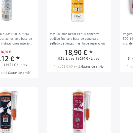
molduras NMC ADEFIX
Masilla Orac Decor FL300 adhesivo
Pegame
et adhesivo a base de
acrílico fuerte a base de agua para
300-14
 instalaciones interiores
sellado de juntas masilla de reparación
murale
medas y juntas blanco
blanco 310 ml
para m
18,90 € *
36,80 €
,12 € *
0.31
Litros
| 60,97 € / Litros
5
K
s
| 114,21 € / Litros
*
incl. 21% IVA
excl.
Gastos de envío
*
inc
excl.
Gastos de envío