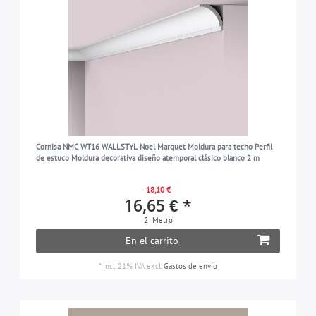
Cornisa NMC WT16 WALLSTYL Noel Marquet Moldura para techo Perfil
de estuco Moldura decorativa diseño atemporal clásico blanco 2 m
18,10 €
16,65 € *
2
Metro
En el carrito
*
incl. 21% IVA
excl.
Gastos de envío