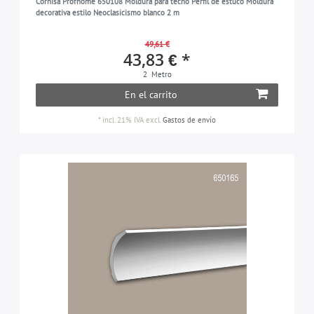
Cornisa Profhome 650108 Moldura para techo Perfil de estuco Moldura
decorativa estilo Neoclasicismo blanco 2 m
49,61 €
43,83 € *
2
Metro
En el carrito
*
incl. 21% IVA
excl.
Gastos de envío