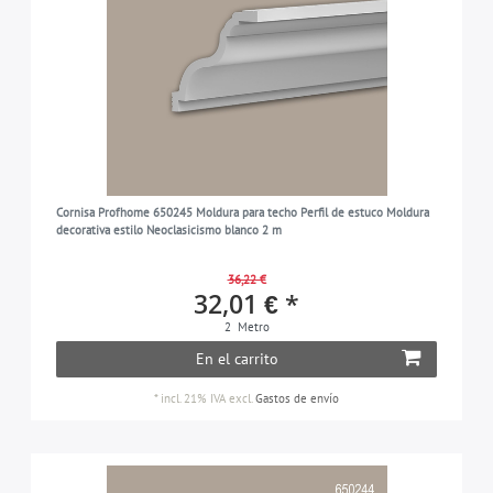
Cornisa Profhome 650245 Moldura para techo Perfil de estuco Moldura
decorativa estilo Neoclasicismo blanco 2 m
36,22 €
32,01 € *
2
Metro
En el carrito
*
incl. 21% IVA
excl.
Gastos de envío