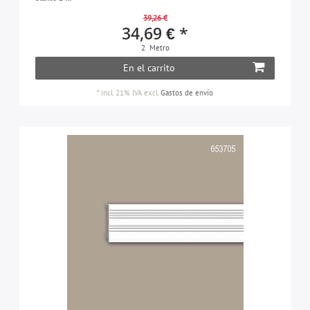
39,26 €
34,69 € *
2
Metro
En el carrito
*
incl. 21% IVA
excl.
Gastos de envío