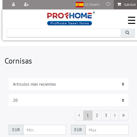
0,00 EUR
ES | Español
☰
Cornisas
1
2
3
EUR
EUR