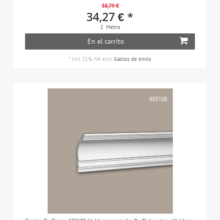
38,79 €
34,27 € *
2
Metro
En el carrito
*
incl. 21% IVA
excl.
Gastos de envío