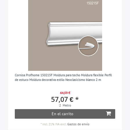
Cornisa Profhome 150215F Moldura para techo Moldura flexible Perfil
de estuco Moldura decorativa estilo Neoclasicismo blanco 2 m
64,59 €
57,07 € *
2
Metro
En el carrito
*
incl. 21% IVA
excl.
Gastos de envío