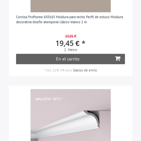
Cornisa Profhome 650165 Moldura para techo Perfil de estuco Moldura
decorativa diseño atemporal clásico blanco 2 m
22,01 €
19,45 € *
2
Metro
En el carrito
*
incl. 21% IVA
excl.
Gastos de envío