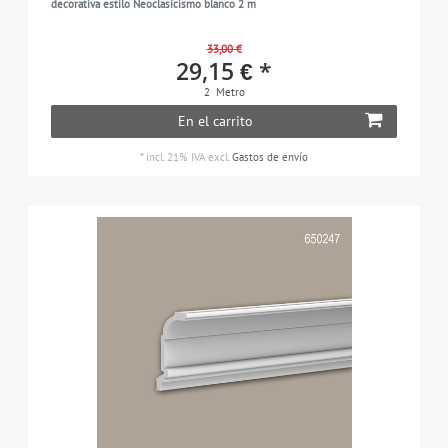
decorativa estilo Neoclasicismo blanco 2 m
33,00 €
29,15 € *
2
Metro
En el carrito
*
incl. 21% IVA
excl.
Gastos de envío