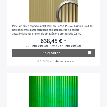
Panel de pared aspecto metal WallFace 30955 PILLAR Fashion Gold AR
Revestimiento mural corrugado con acabado espejo espejo
autoadhesivo resistente a la abrasión oro oro-perlado 2,6 m2
638,45 € *
2.6
Metro cuadrado
| 245,56 € / Metro cuadrado
En el carrito
*
incl. 21% IVA
excl.
Gastos de envío