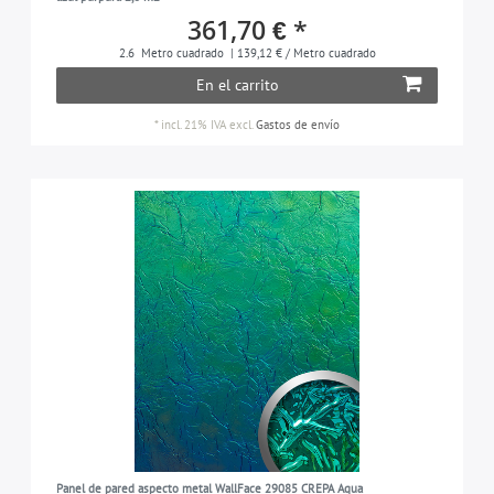
361,70 € *
2.6
Metro cuadrado
| 139,12 € / Metro cuadrado
En el carrito
*
incl. 21% IVA
excl.
Gastos de envío
Panel de pared aspecto metal WallFace 29085 CREPA Aqua