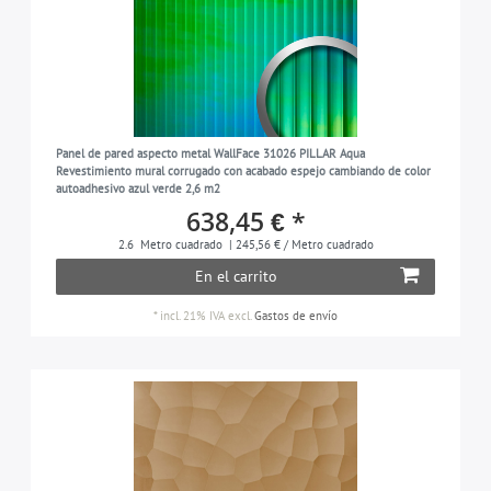
Panel de pared aspecto metal WallFace 31026 PILLAR Aqua
Revestimiento mural corrugado con acabado espejo cambiando de color
autoadhesivo azul verde 2,6 m2
638,45 € *
2.6
Metro cuadrado
| 245,56 € / Metro cuadrado
En el carrito
*
incl. 21% IVA
excl.
Gastos de envío