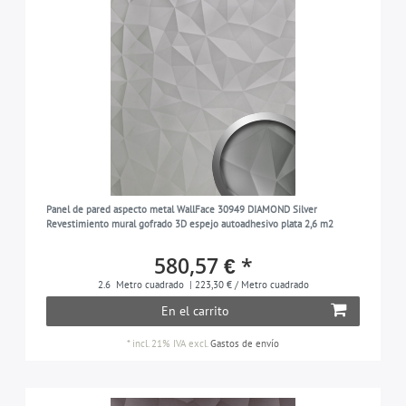
Panel de pared aspecto metal WallFace 30949 DIAMOND Silver
Revestimiento mural gofrado 3D espejo autoadhesivo plata 2,6 m2
580,57 € *
2.6
Metro cuadrado
| 223,30 € / Metro cuadrado
En el carrito
*
incl. 21% IVA
excl.
Gastos de envío