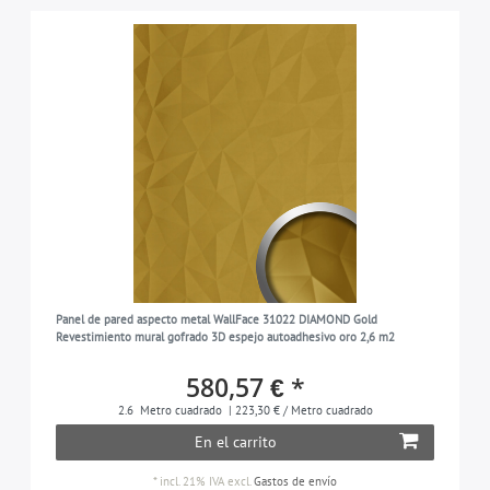
Panel de pared aspecto metal WallFace 31022 DIAMOND Gold
Revestimiento mural gofrado 3D espejo autoadhesivo oro 2,6 m2
580,57 € *
2.6
Metro cuadrado
| 223,30 € / Metro cuadrado
En el carrito
*
incl. 21% IVA
excl.
Gastos de envío