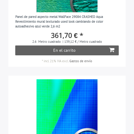
Panel de pared aspecto metal WallFace 29084 CRASHED Aqua
Revestimiento mural texturado used look cambiando de color
autoadhesivo azul verde 2,6 m2
361,70 € *
2.6
Metro cuadrado
| 139,12 € / Metro cuadrado
En el carrito
*
incl. 21% IVA
excl.
Gastos de envío