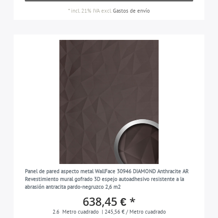
*
incl. 21% IVA
excl.
Gastos de envío
Panel de pared aspecto metal WallFace 30946 DIAMOND Anthracite AR
Revestimiento mural gofrado 3D espejo autoadhesivo resistente a la
abrasión antracita pardo-negruzco 2,6 m2
638,45 € *
2.6
Metro cuadrado
| 245,56 € / Metro cuadrado