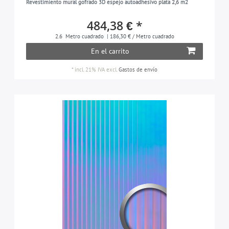
Revestimiento mural gofrado 3D espejo autoadhesivo plata 2,6 m2
484,38 € *
2.6
Metro cuadrado
| 186,30 € / Metro cuadrado
En el carrito
*
incl. 21% IVA
excl.
Gastos de envío