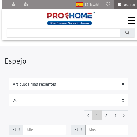
0,00 EUR
ES | Español
☰
Espejo
1
2
3
EUR
EUR