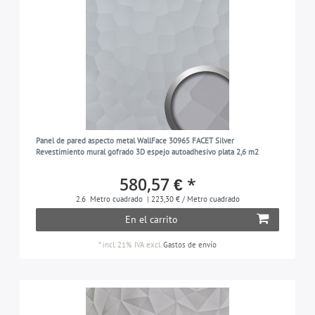
Panel de pared aspecto metal WallFace 30965 FACET Silver
Revestimiento mural gofrado 3D espejo autoadhesivo plata 2,6 m2
580,57 € *
2.6
Metro cuadrado
| 223,30 € / Metro cuadrado
En el carrito
*
incl. 21% IVA
excl.
Gastos de envío