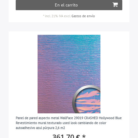
En el carrito
*
incl. 21% IVA
excl.
Gastos de envío
Panel de pared aspecto metal WallFace 29019 CRASHED Hollywood Blue
Revestimiento mural texturado used look cambiando de color
autoadhesivo azul púrpura 2,6 m2
361,70 € *