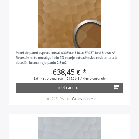
Panel de pared aspecto metal WallFace 31016 FACET Red Brown AR
Revestimiento mural gofrado 3D espejo autoadhesivo resistente a la
abrasión bronce rojo-pardo 2,6 m2
638,45 € *
2.6
Metro cuadrado
| 245,56 € / Metro cuadrado
En el carrito
*
incl. 21% IVA
excl.
Gastos de envío