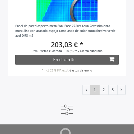
Panel de pared aspecto metal WallFace 27809 Aqua Revestimiento
mural liso con acabado espejo cambiando de color autoadhesivo verde
azul 0,98 m2
203,03 € *
0.98
Metro cuadrado
| 207,17 € / Metro cuadrado
En el carrito
*
incl. 21% IVA
excl.
Gastos de envío
1
2
3