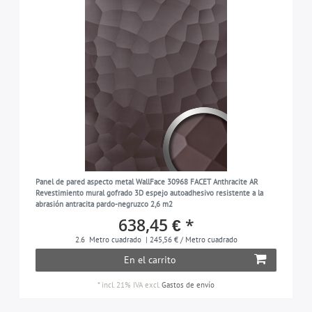
Panel de pared aspecto metal WallFace 30968 FACET Anthracite AR
Revestimiento mural gofrado 3D espejo autoadhesivo resistente a la
abrasión antracita pardo-negruzco 2,6 m2
638,45 € *
2.6
Metro cuadrado
| 245,56 € / Metro cuadrado
En el carrito
*
incl. 21% IVA
excl.
Gastos de envío