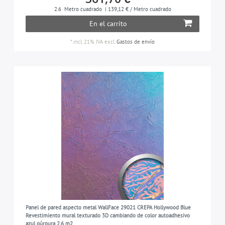
2.6
Metro cuadrado
| 139,12 € / Metro cuadrado
En el carrito
*
incl. 21% IVA
excl.
Gastos de envío
Panel de pared aspecto metal WallFace 29021 CREPA Hollywood Blue
Revestimiento mural texturado 3D cambiando de color autoadhesivo
azul púrpura 2,6 m2