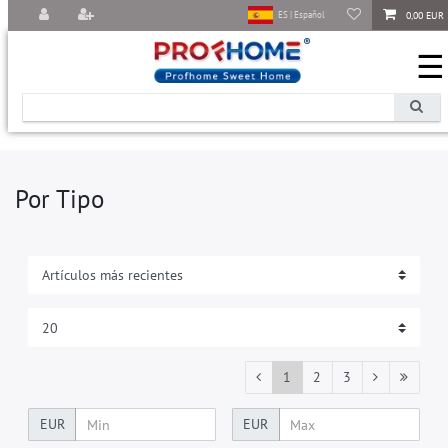
0,00 EUR
ES | Español
☰
Por Tipo
1
2
3
EUR
EUR