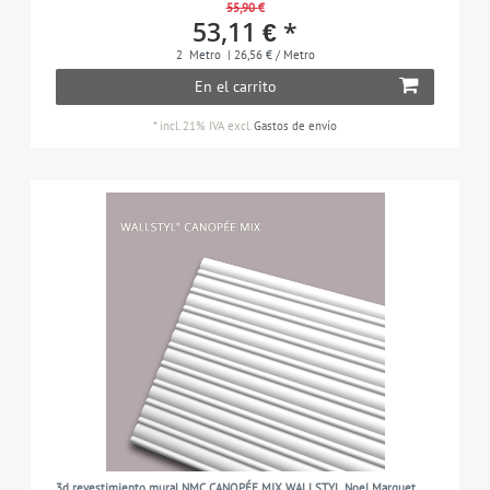
55,90 €
53,11 € *
2
Metro
| 26,56 € / Metro
En el carrito
*
incl. 21% IVA
excl.
Gastos de envío
3d revestimiento mural NMC CANOPÉE MIX WALLSTYL Noel Marquet