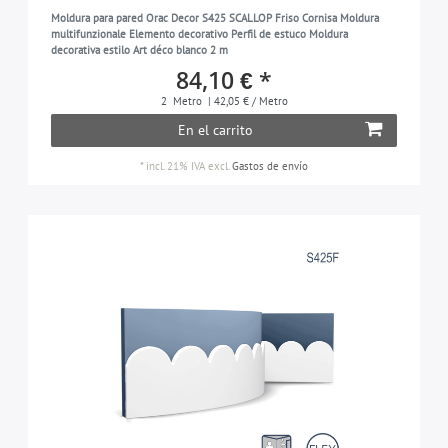
Molduras para techo
476
Moldura para pared Orac Decor S425 SCALLOP Friso Cornisa Moldura
Ménsulas
multifunzionale Elemento decorativo Perfil de estuco Moldura
23
decorativa estilo Art déco blanco 2 m
Paneles de pared 3D
144
84,10 € *
Paneles para puertas
2
Metro
| 42,05 € / Metro
13
En el carrito
Paneles para techos
11
*
incl. 21% IVA
excl.
Gastos de envío
Perfiles de protección de bordes
5
Pilastras
55
Rodapiés
156
Rosetones | florones
99
Zócalos
156
Ángulo interior
1
Ángulos exteriores
1