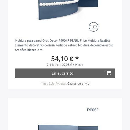
Moldura para pared Orac Decor P9904F PEARL Friso Moldura flexible
Elemento decorativo Cornisa Perfil de estuco Moldura decorativa estilo
Art déco blanco 2 m
54,10 € *
2
Metro
| 27,05 € / Metro
En el carrito
*
incl. 21% IVA
excl.
Gastos de envío