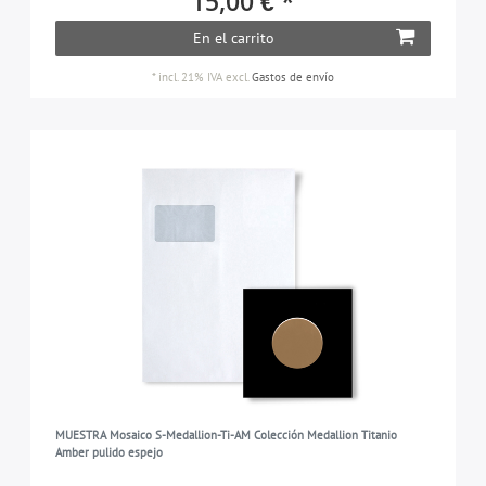
15,00 € *
En el carrito
*
incl. 21% IVA
excl.
Gastos de envío
MUESTRA Mosaico S-Medallion-Ti-AM Colección Medallion Titanio
Amber pulido espejo