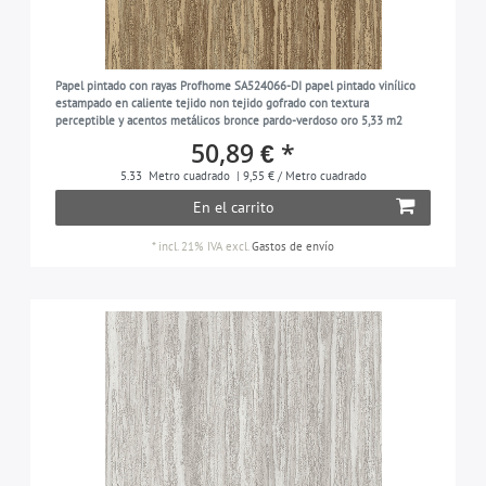
Papel pintado con rayas Profhome SA524066-DI papel pintado vinílico
estampado en caliente tejido non tejido gofrado con textura
perceptible y acentos metálicos bronce pardo-verdoso oro 5,33 m2
50,89 € *
5.33
Metro cuadrado
| 9,55 € / Metro cuadrado
En el carrito
*
incl. 21% IVA
excl.
Gastos de envío