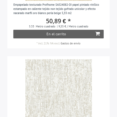
rojo-coral
1
Empapelado texturado Profhome SA524082-DI papel pintado vinílico
gris-luminoso
6
estampado en caliente tejido non tejido gofrado unicolor y efecto
nacarado marfil oro blanco perla beige 5,33 m2
gris-ratón
1
50,89 € *
menta
1
5.33
Metro cuadrado
| 9,55 € / Metro cuadrado
En el carrito
turquesa-menta
1
*
incl. 21% IVA
excl.
Gastos de envío
amarillo-oliva
2
gris-oliva
1
naranja
1
turquesa-pastel
3
gris-claro-perlado
4
blanco-perla
3
rojo
4
pardo-rojo
2
negro
11