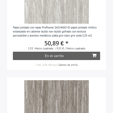
Papel pintado con rayas Profhome SA524063-DI papel pintado vinílico
estampado en caliente tejido non tejido gofrado con textura
perceptible y acentos metálicos plata gris-claro gris seda 5,33 m2
50,89 € *
5.33
Metro cuadrado
| 9,55 € / Metro cuadrado
En el carrito
*
incl. 21% IVA
excl.
Gastos de envío