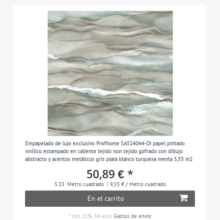
Empapelado de lujo exclusivo Profhome SA524044-DI papel pintado
vinílico estampado en caliente tejido non tejido gofrado con dibujo
abstracto y acentos metálicos gris plata blanco turquesa menta 5,33 m2
50,89 € *
5.33
Metro cuadrado
| 9,55 € / Metro cuadrado
En el carrito
*
incl. 21% IVA
excl.
Gastos de envío