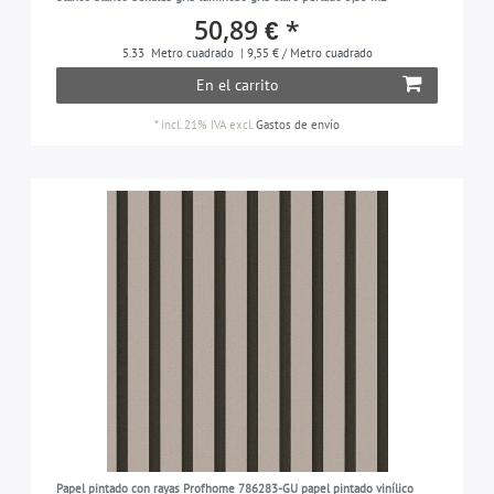
50,89 € *
5.33
Metro cuadrado
| 9,55 € / Metro cuadrado
En el carrito
*
incl. 21% IVA
excl.
Gastos de envío
Papel pintado con rayas Profhome 786283-GU papel pintado vinílico