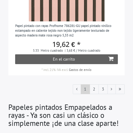
Papel pintado con rayas Profhome 786281-GU papel pintado vinílico
estampado en caliente tejido non tejido ligeramente texturado de
aspecto madera mate rosa negro 5,33 m2
19,62 € *
5.33
Metro cuadrado
| 3,68 € / Metro cuadrado
En el carrito
*
incl. 21% IVA
excl.
Gastos de envío
1
2
3
Papeles pintados Empapelados a
rayas - Ya son casi un clásico o
simplemente ¡de una clase aparte!