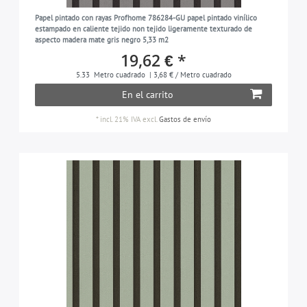
Papel pintado con rayas Profhome 786284-GU papel pintado vinílico
estampado en caliente tejido non tejido ligeramente texturado de
aspecto madera mate gris negro 5,33 m2
19,62 € *
5.33
Metro cuadrado
| 3,68 € / Metro cuadrado
En el carrito
*
incl. 21% IVA
excl.
Gastos de envío