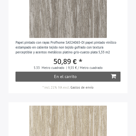
Papel pintado con rayas Profhome SA524065-DI papel pintado vinílico
estampado en caliente tejido non tejido gofrado con textura
perceptible y acentos metálicos platino gris-cuarzo plata 5,33 m2
50,89 € *
5.33
Metro cuadrado
| 9,55 € / Metro cuadrado
En el carrito
*
incl. 21% IVA
excl.
Gastos de envío