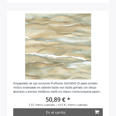
Empapelado de lujo exclusivo Profhome SA524045-DI papel pintado
vinílico estampado en caliente tejido non tejido gofrado con dibujo
abstracto y acentos metálicos marfil oro blanco crema turquesa pastel
5,33 m2
50,89 € *
5.33
Metro cuadrado
| 9,55 € / Metro cuadrado
En el carrito