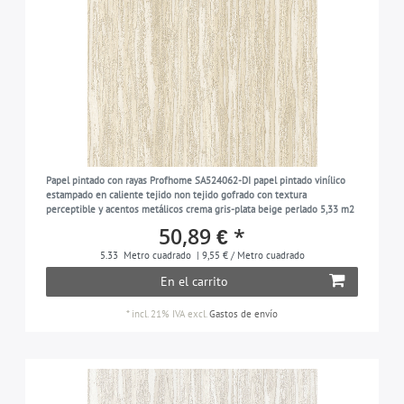
Papel pintado con rayas Profhome SA524062-DI papel pintado vinílico
estampado en caliente tejido non tejido gofrado con textura
perceptible y acentos metálicos crema gris-plata beige perlado 5,33 m2
50,89 € *
5.33
Metro cuadrado
| 9,55 € / Metro cuadrado
En el carrito
*
incl. 21% IVA
excl.
Gastos de envío