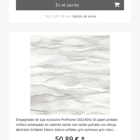
En el carrito
*
incl. 21% IVA
excl.
Gastos de envío
Empapelado de lujo exclusivo Profhome SA524041-DI papel pintado
vinílico estampado en caliente tejido non tejido gofrado con dibujo
abstracto brillante blanco blanco-señales gris luminoso gris claro
perlado 5,33 m2
50,89 € *