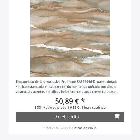
Empapelado de lujo exclusivo Profhome SA524046-DI papel pintado
vinílico estampado en caliente tejido non tejido gofrado con dibujo
abstracto y acentos metálicos beige bronce blanco crema turquesa
pastel 5,33 m2
50,89 € *
5.33
Metro cuadrado
| 9,55 € / Metro cuadrado
En el carrito
*
incl. 21% IVA
excl.
Gastos de envío