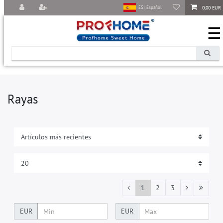
0,00 EUR
ES | Español
☰
Rayas
1
2
3
EUR
EUR