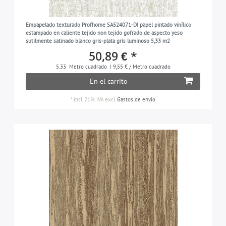
gris-negruzco
3
Empapelado texturado Profhome SA524071-DI papel pintado vinílico
gris-seda
4
estampado en caliente tejido non tejido gofrado de aspecto yeso
sutilmente satinado blanco gris-plata gris luminoso 5,33 m2
blanco-señales
4
50,89 € *
plata
11
5.33
Metro cuadrado
| 9,55 € / Metro cuadrado
gris-plata
2
En el carrito
azul-violeta
2
*
incl. 21% IVA
excl.
Gastos de envío
blanco
23