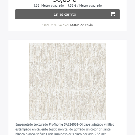
5.33
Metro cuadrado
| 9,55 € / Metro cuadrado
En el carrito
*
incl. 21% IVA
excl.
Gastos de envío
Empapelado texturado Profhome SA524031-DI papel pintado vinílico
estampado en caliente tejido non tejido gofrado unicolor brillante
blanco blanco-señales gris luminoso gris claro perlado 5,33 m2