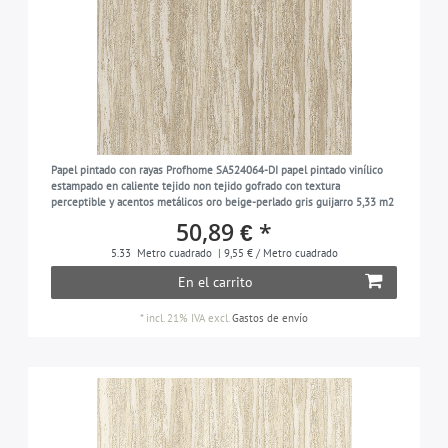
Papel pintado con rayas Profhome SA524064-DI papel pintado vinílico
estampado en caliente tejido non tejido gofrado con textura
perceptible y acentos metálicos oro beige-perlado gris guijarro 5,33 m2
50,89 € *
5.33
Metro cuadrado
| 9,55 € / Metro cuadrado
En el carrito
*
incl. 21% IVA
excl.
Gastos de envío