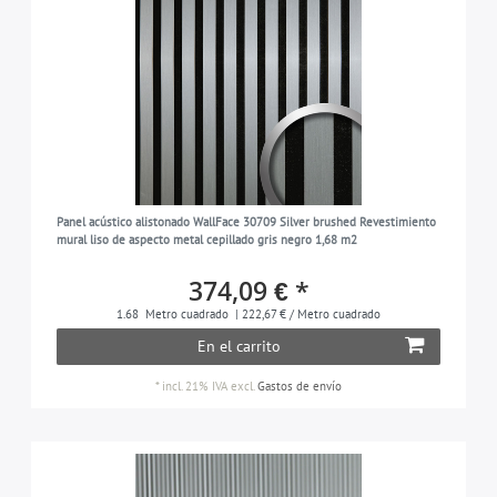
Panel acústico alistonado WallFace 30709 Silver brushed Revestimiento
mural liso de aspecto metal cepillado gris negro 1,68 m2
374,09 € *
1.68
Metro cuadrado
| 222,67 € / Metro cuadrado
En el carrito
*
incl. 21% IVA
excl.
Gastos de envío