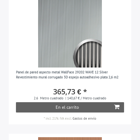
Panel de pared aspecto metal WallFace 29202 WAVE 12 Silver
Revestimiento mural corrugado 3D espejo autoadhesivo plata 2,6 m2
365,73 € *
2.6
Metro cuadrado
| 140,67 € / Metro cuadrado
En el carrito
*
incl. 21% IVA
excl.
Gastos de envío