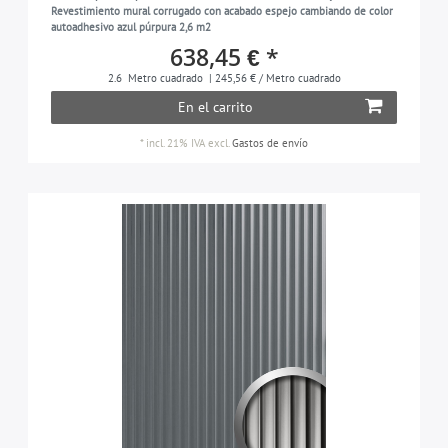
Revestimiento mural corrugado con acabado espejo cambiando de color
autoadhesivo azul púrpura 2,6 m2
638,45 € *
2.6
Metro cuadrado
| 245,56 € / Metro cuadrado
En el carrito
*
incl. 21% IVA
excl.
Gastos de envío