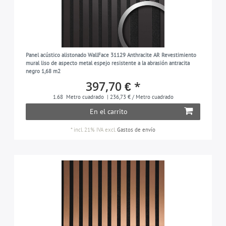
Panel acústico alistonado WallFace 31129 Anthracite AR Revestimiento
mural liso de aspecto metal espejo resistente a la abrasión antracita
negro 1,68 m2
397,70 € *
1.68
Metro cuadrado
| 236,73 € / Metro cuadrado
En el carrito
*
incl. 21% IVA
excl.
Gastos de envío