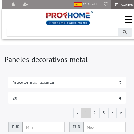
0,00 EUR
ES | Español
☰
Paneles decorativos metal
1
2
3
EUR
EUR