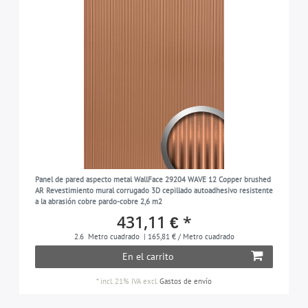
Panel de pared aspecto metal WallFace 29204 WAVE 12 Copper brushed
AR Revestimiento mural corrugado 3D cepillado autoadhesivo resistente
a la abrasión cobre pardo-cobre 2,6 m2
431,11 € *
2.6
Metro cuadrado
| 165,81 € / Metro cuadrado
En el carrito
*
incl. 21% IVA
excl.
Gastos de envío