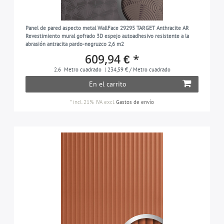
Panel de pared aspecto metal WallFace 29295 TARGET Anthracite AR
Revestimiento mural gofrado 3D espejo autoadhesivo resistente a la
abrasión antracita pardo-negruzco 2,6 m2
609,94 € *
2.6
Metro cuadrado
| 234,59 € / Metro cuadrado
En el carrito
*
incl. 21% IVA
excl.
Gastos de envío