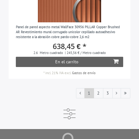
Panel de pared aspecto metal WallFace 30956 PILLAR Copper Brushed
AR Revestimiento mural corrugado unicolor cepillado autoadhesivo
resistente a la abrasión cobre pardo-cobre 2,6 m2
638,45 € *
2.6
Metro cuadrado
| 245,56 € / Metro cuadrado
En el carrito
*
incl. 21% IVA
excl.
Gastos de envío
1
2
3