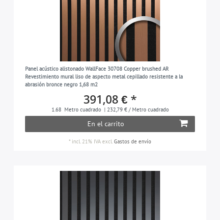
Panel acústico alistonado WallFace 30708 Copper brushed AR
Revestimiento mural liso de aspecto metal cepillado resistente a la
abrasión bronce negro 1,68 m2
391,08 € *
1.68
Metro cuadrado
| 232,79 € / Metro cuadrado
En el carrito
*
incl. 21% IVA
excl.
Gastos de envío