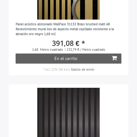
Panel acústico alistonado WallFace 31132 Brass brushed matt AR
Revestimiento mural liso de aspecto metal cepillado resistente a la
abrasión oro negro 1,68 m2
391,08 € *
1.68
Metro cuadrado
| 232,79 € / Metro cuadrado
En el carrito
*
incl. 21% IVA
excl.
Gastos de envío