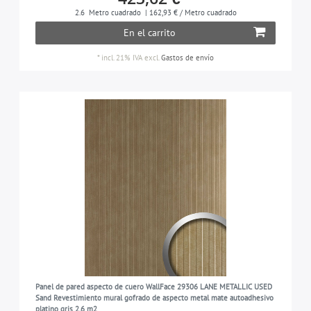
2.6
Metro cuadrado
| 162,93 € / Metro cuadrado
En el carrito
*
incl. 21% IVA
excl.
Gastos de envío
Panel de pared aspecto de cuero WallFace 29306 LANE METALLIC USED
Sand Revestimiento mural gofrado de aspecto metal mate autoadhesivo
platino gris 2,6 m2