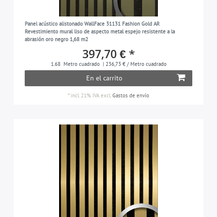
Panel acústico alistonado WallFace 31131 Fashion Gold AR
Revestimiento mural liso de aspecto metal espejo resistente a la
abrasión oro negro 1,68 m2
397,70 € *
1.68
Metro cuadrado
| 236,73 € / Metro cuadrado
En el carrito
*
incl. 21% IVA
excl.
Gastos de envío