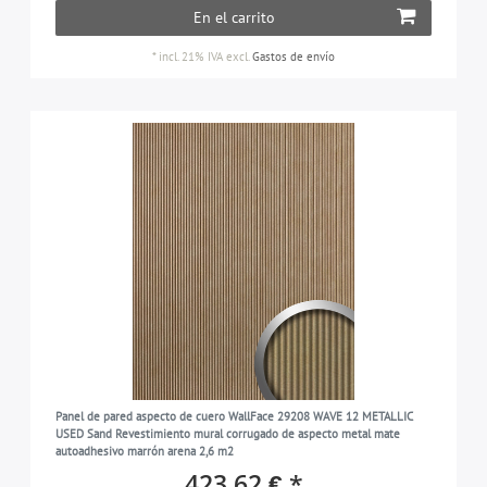
En el carrito
*
incl. 21% IVA
excl.
Gastos de envío
Panel de pared aspecto de cuero WallFace 29208 WAVE 12 METALLIC
USED Sand Revestimiento mural corrugado de aspecto metal mate
autoadhesivo marrón arena 2,6 m2
423,62 € *