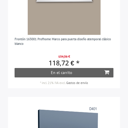
Frontón 163001 Profhome Marco para puerta diseño atemporal clásico
blanco
134,36 €
118,72 € *
En el carrito
*
incl. 21% IVA
excl.
Gastos de envío