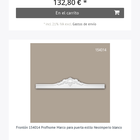
132,80 € *
11-21 cm
7
1-7 cm
9
En el carrito
ACABADO DE SUPERFICIES
21-30 cm
2
21-30 cm
1
*
incl. 21% IVA
excl.
Gastos de envío
pretratado
11
VERSIÓN
> 30 cm
1
no flexible
11
APROPIADO PARA
exteriores
1
interiores y exteriores
10
Frontón 154014 Profhome Marco para puerta estilo Neoimperio blanco