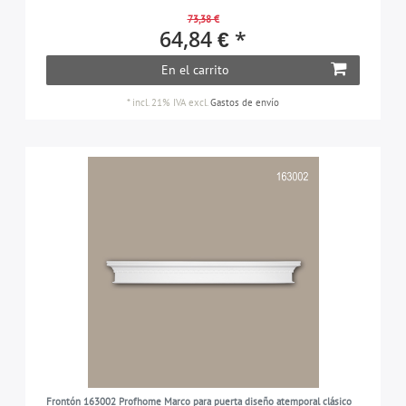
73,38 €
64,84 € *
En el carrito
*
incl. 21% IVA
excl.
Gastos de envío
Frontón 163002 Profhome Marco para puerta diseño atemporal clásico