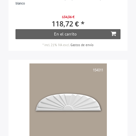
blanco
134,36 €
118,72 € *
En el carrito
*
incl. 21% IVA
excl.
Gastos de envío