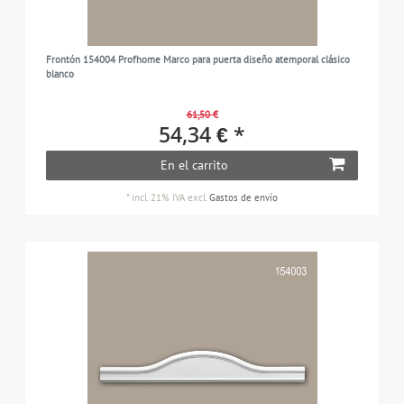
Frontón 154004 Profhome Marco para puerta diseño atemporal clásico
blanco
61,50 €
54,34 € *
En el carrito
*
incl. 21% IVA
excl.
Gastos de envío