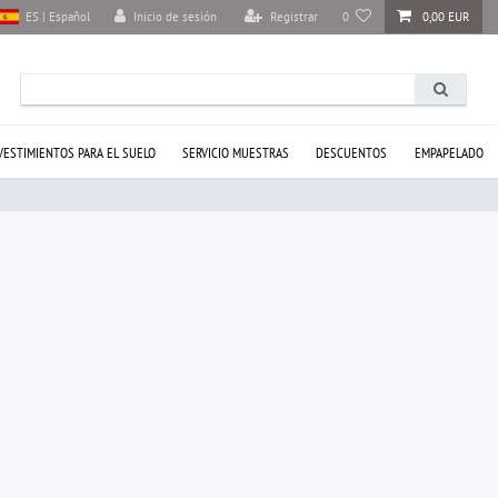
Inicio de sesión
Registrar
0
0,00 EUR
ES | Español
VESTIMIENTOS PARA EL SUELO
SERVICIO MUESTRAS
DESCUENTOS
EMPAPELADO