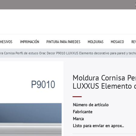
HESIVOS
IMPRIMACIÓN
PINTURA PARA PAREDES
MOLDURAS
MOSAICO
RE
ra Cornisa Perfil de estuco Orac Decor P9010 LUXXUS Elemento decorativo para pared y tech
Moldura Cornisa Pe
LUXXUS Elemento de
N
ú
m
e
r
o
d
e
a
r
t
í
c
u
l
o
F
a
b
r
i
c
a
n
t
e
M
a
r
c
a
Listo para enviar en aprox..