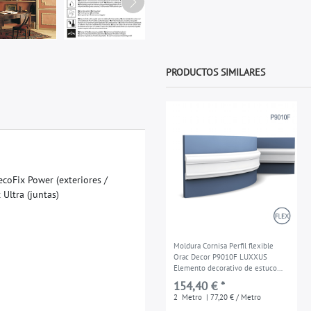
PRODUCTOS SIMILARES
e
c
o
F
i
x
P
o
w
e
r
(
e
x
t
e
r
i
o
r
e
s
/
x
U
l
t
r
a
(
j
u
n
t
a
s
)
Moldura Cornisa Perfil flexible
Orac Decor P9010F LUXXUS
Elemento decorativo de estuco
para pared y techo 2 m
154,40 € *
2
Metro
| 77,20 € / Metro