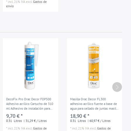
*
incl. 21% IVA
excl.
Gastos de
envío
DecoFix Pro Orac Decor FDP500
Masilla Orac Decor FL300
Adhesivo acrílico Cartucho de 310
adhesivo acrílico fuerte a base de
ml Adhesivo de instalación para
agua para sellado de juntas masilla
molduras y paneles
de reparación blanco 310 ml
9,70 € *
18,90 € *
0.31
Litros
| 31,29 € / Litros
0.31
Litros
| 60,97 € / Litros
*
incl. 21% IVA
excl.
Gastos de
*
incl. 21% IVA
excl.
Gastos de