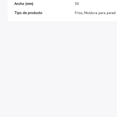
A
n
c
h
o
(
m
m
)
3
0
Tipo de producto
Friso, Moldura para pared