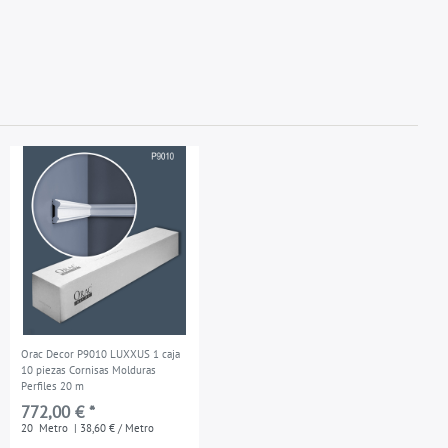
Orac Decor P9010 LUXXUS 1 caja
10 piezas Cornisas Molduras
Perfiles 20 m
772,00 € *
20
Metro
| 38,60 € / Metro