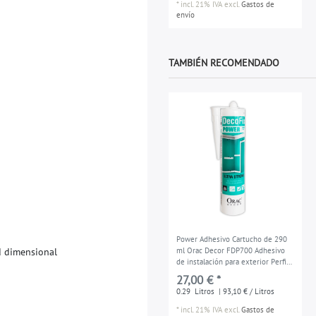
*
incl. 21% IVA
excl.
Gastos de
envío
TAMBIÉN RECOMENDADO
Power Adhesivo Cartucho de 290
d
d
i
m
e
n
s
i
o
n
a
l
ml Orac Decor FDP700 Adhesivo
de instalación para exterior Perfil
de estucoes y entornos húmedos
27,00 € *
0.29
Litros
| 93,10 € / Litros
*
incl. 21% IVA
excl.
Gastos de