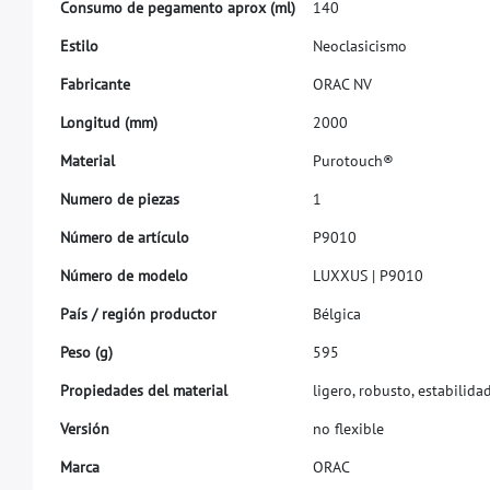
C
o
n
s
u
m
o
d
e
p
e
g
a
m
e
n
t
o
a
p
r
o
x
(
m
l
)
1
4
0
E
s
t
i
l
o
N
e
o
c
l
a
s
i
c
i
s
m
o
F
a
b
r
i
c
a
n
t
e
O
R
A
C
N
V
L
o
n
g
i
t
u
d
(
m
m
)
2
0
0
0
M
a
t
e
r
i
a
l
P
u
r
o
t
o
u
c
h
®
N
u
m
e
r
o
d
e
p
i
e
z
a
s
1
N
ú
m
e
r
o
d
e
a
r
t
í
c
u
l
o
P
9
0
1
0
N
ú
m
e
r
o
d
e
m
o
d
e
l
o
L
U
X
X
U
S
|
P
9
0
1
0
P
a
í
s
/
r
e
g
i
ó
n
p
r
o
d
u
c
t
o
r
B
é
l
g
i
c
a
P
e
s
o
(
g
)
5
9
5
P
r
o
p
i
e
d
a
d
e
s
d
e
l
m
a
t
e
r
i
a
l
l
i
g
e
r
o
,
r
o
b
u
s
t
o
,
e
s
t
a
b
i
l
i
d
a
V
e
r
s
i
ó
n
n
o
f
e
x
i
b
l
e
M
a
r
c
a
O
R
A
C