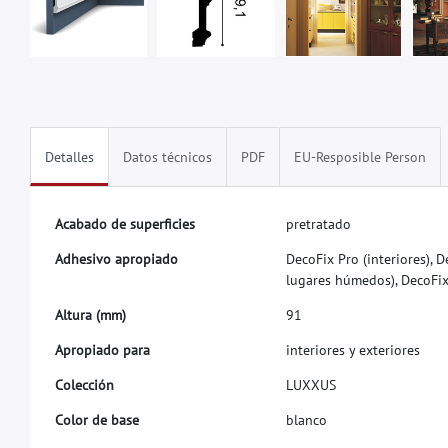
Detalles
Datos técnicos
PDF
EU-Resposible Person
A
c
a
b
a
d
o
d
e
s
u
p
e
r
f
c
i
e
s
p
r
e
t
r
a
t
a
d
o
A
d
h
e
s
i
v
o
a
p
r
o
p
i
a
d
o
D
e
c
o
F
i
x
P
r
o
(
i
n
t
e
r
i
o
r
e
s
)
,
D
l
u
g
a
r
e
s
h
ú
m
e
d
o
s
)
,
D
e
c
o
F
i
A
l
t
u
r
a
(
m
m
)
9
1
A
p
r
o
p
i
a
d
o
p
a
r
a
i
n
t
e
r
i
o
r
e
s
y
e
x
t
e
r
i
o
r
e
s
C
o
l
e
c
c
i
ó
n
L
U
X
X
U
S
C
o
l
o
r
d
e
b
a
s
e
b
l
a
n
c
o