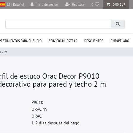
Inicio de sesión
Registrar
0
0,00 EUR
ES | Español
VESTIMIENTOS PARA EL SUELO
SERVICIO MUESTRAS
DESCUENTOS
EMPAPELADO
o 2 m
rfil de estuco Orac Decor P9010
corativo para pared y techo 2 m
P
9
0
1
0
O
R
A
C
N
V
O
R
A
C
1-2 días después del pago