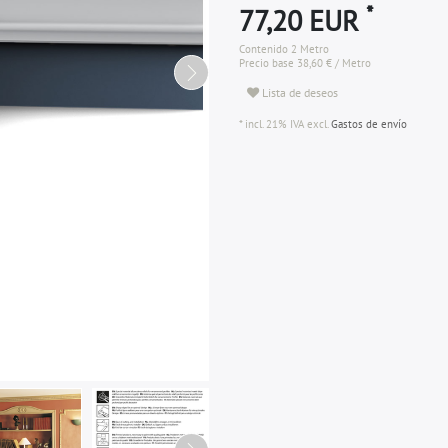
*
77,20 EUR
Contenido
2
Metro
Precio base
38,60 € / Metro
Lista de deseos
* incl. 21% IVA excl.
Gastos de envío