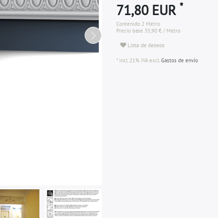
*
71,80 EUR
Contenido
2
Metro
Precio base
35,90 € / Metro
Lista de deseos
* incl. 21% IVA excl.
Gastos de envío