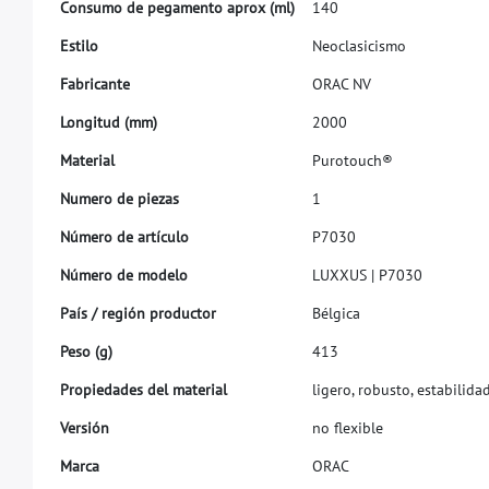
C
o
n
s
u
m
o
d
e
p
e
g
a
m
e
n
t
o
a
p
r
o
x
(
m
l
)
1
4
0
E
s
t
i
l
o
N
e
o
c
l
a
s
i
c
i
s
m
o
F
a
b
r
i
c
a
n
t
e
O
R
A
C
N
V
L
o
n
g
i
t
u
d
(
m
m
)
2
0
0
0
M
a
t
e
r
i
a
l
P
u
r
o
t
o
u
c
h
®
N
u
m
e
r
o
d
e
p
i
e
z
a
s
1
N
ú
m
e
r
o
d
e
a
r
t
í
c
u
l
o
P
7
0
3
0
N
ú
m
e
r
o
d
e
m
o
d
e
l
o
L
U
X
X
U
S
|
P
7
0
3
0
P
a
í
s
/
r
e
g
i
ó
n
p
r
o
d
u
c
t
o
r
B
é
l
g
i
c
a
P
e
s
o
(
g
)
4
1
3
P
r
o
p
i
e
d
a
d
e
s
d
e
l
m
a
t
e
r
i
a
l
l
i
g
e
r
o
,
r
o
b
u
s
t
o
,
e
s
t
a
b
i
l
i
d
a
V
e
r
s
i
ó
n
n
o
f
e
x
i
b
l
e
M
a
r
c
a
O
R
A
C