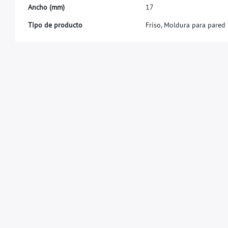
A
n
c
h
o
(
m
m
)
1
7
Tipo de producto
Friso, Moldura para pared