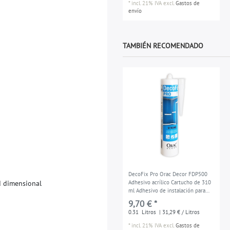
*
incl. 21% IVA
excl.
Gastos de
envío
TAMBIÉN RECOMENDADO
DecoFix Pro Orac Decor FDP500
d
d
i
m
e
n
s
i
o
n
a
l
Adhesivo acrílico Cartucho de 310
ml Adhesivo de instalación para
molduras y paneles
9,70 € *
0.31
Litros
| 31,29 € / Litros
*
incl. 21% IVA
excl.
Gastos de