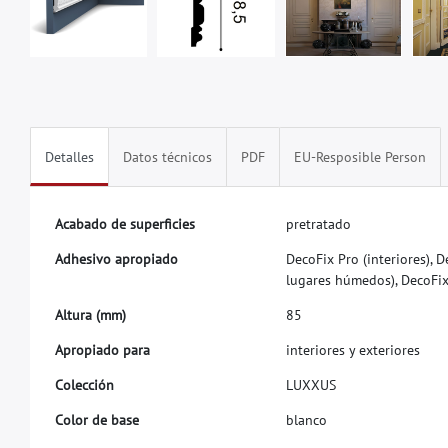
Detalles
Datos técnicos
PDF
EU-Resposible Person
A
c
a
b
a
d
o
d
e
s
u
p
e
r
f
c
i
e
s
p
r
e
t
r
a
t
a
d
o
A
d
h
e
s
i
v
o
a
p
r
o
p
i
a
d
o
D
e
c
o
F
i
x
P
r
o
(
i
n
t
e
r
i
o
r
e
s
)
,
D
l
u
g
a
r
e
s
h
ú
m
e
d
o
s
)
,
D
e
c
o
F
i
A
l
t
u
r
a
(
m
m
)
8
5
A
p
r
o
p
i
a
d
o
p
a
r
a
i
n
t
e
r
i
o
r
e
s
y
e
x
t
e
r
i
o
r
e
s
C
o
l
e
c
c
i
ó
n
L
U
X
X
U
S
C
o
l
o
r
d
e
b
a
s
e
b
l
a
n
c
o