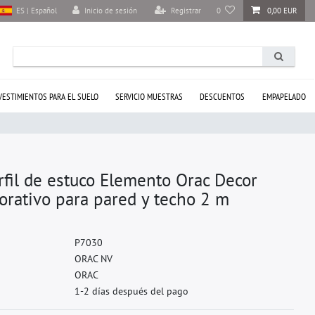
Inicio de sesión
Registrar
0
0,00 EUR
ES | Español
VESTIMIENTOS PARA EL SUELO
SERVICIO MUESTRAS
DESCUENTOS
EMPAPELADO
rfil de estuco Elemento Orac Decor
rativo para pared y techo 2 m
P
7
0
3
0
O
R
A
C
N
V
O
R
A
C
1-2 días después del pago