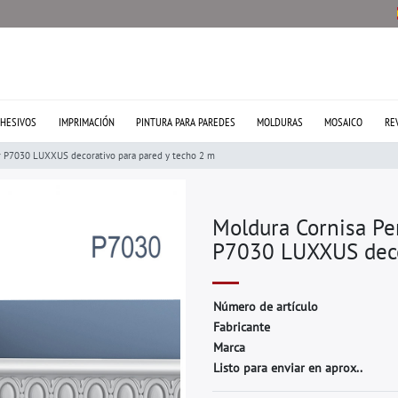
HESIVOS
IMPRIMACIÓN
PINTURA PARA PAREDES
MOLDURAS
MOSAICO
RE
r P7030 LUXXUS decorativo para pared y techo 2 m
Moldura Cornisa Pe
P7030 LUXXUS deco
N
ú
m
e
r
o
d
e
a
r
t
í
c
u
l
o
F
a
b
r
i
c
a
n
t
e
M
a
r
c
a
Listo para enviar en aprox..