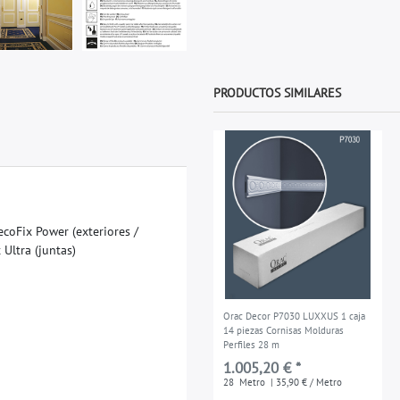
PRODUCTOS SIMILARES
e
c
o
F
i
x
P
o
w
e
r
(
e
x
t
e
r
i
o
r
e
s
/
x
U
l
t
r
a
(
j
u
n
t
a
s
)
Orac Decor P7030 LUXXUS 1 caja
14 piezas Cornisas Molduras
Perfiles 28 m
1.005,20 € *
28
Metro
| 35,90 € / Metro