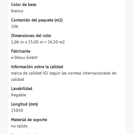
C
o
l
o
r
d
e
b
a
s
e
b
l
a
n
c
o
C
o
n
t
e
n
i
d
o
d
e
l
p
a
q
u
e
t
e
(
m
2
)
1
0
6
D
i
m
e
n
s
i
o
n
e
s
d
e
l
r
o
l
l
o
1
,
0
6
m
x
2
5
,
0
0
m
=
2
6
,
5
0
m
2
F
a
b
r
i
c
a
n
t
e
e
-
D
e
l
u
x
G
m
b
H
I
n
f
o
r
m
a
c
i
ó
n
s
o
b
r
e
l
a
c
a
l
i
d
a
d
m
a
r
c
a
d
e
c
a
l
i
d
a
d
I
G
I
s
e
g
ú
n
l
a
s
n
o
r
m
a
s
i
n
t
e
r
n
a
c
i
o
n
a
l
e
s
d
e
c
a
l
i
d
a
d
L
a
v
a
b
i
l
i
d
a
d
f
r
e
g
a
b
l
e
L
o
n
g
i
t
u
d
(
m
m
)
2
5
0
5
0
M
a
t
e
r
i
a
l
d
e
s
o
p
o
r
t
e
n
o
t
e
j
i
d
o