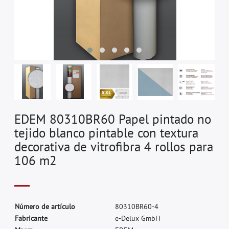
EDEM 80310BR60 Papel pintado no
tejido blanco pintable con textura
decorativa de vitrofibra 4 rollos para
106 m2
N
ú
m
e
r
o
d
e
a
r
t
í
c
u
l
o
8
0
3
1
0
B
R
6
0
-
4
F
a
b
r
i
c
a
n
t
e
e
-
D
e
l
u
x
G
m
b
H