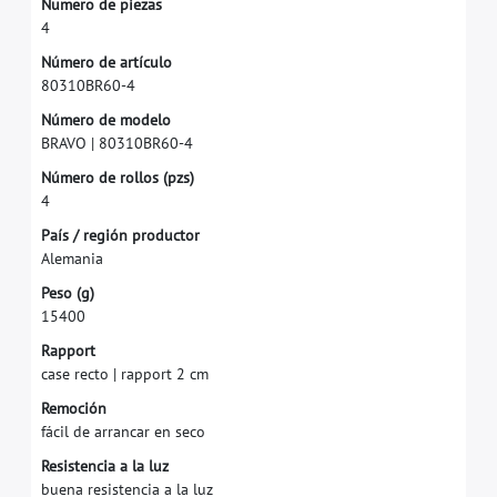
N
u
m
e
r
o
d
e
p
i
e
z
a
s
4
N
ú
m
e
r
o
d
e
a
r
t
í
c
u
l
o
8
0
3
1
0
B
R
6
0
-
4
N
ú
m
e
r
o
d
e
m
o
d
e
l
o
B
R
A
V
O
|
8
0
3
1
0
B
R
6
0
-
4
N
ú
m
e
r
o
d
e
r
o
l
l
o
s
(
p
z
s
)
4
P
a
í
s
/
r
e
g
i
ó
n
p
r
o
d
u
c
t
o
r
A
l
e
m
a
n
i
a
P
e
s
o
(
g
)
1
5
4
0
0
R
a
p
p
o
r
t
c
a
s
e
r
e
c
t
o
|
r
a
p
p
o
r
t
2
c
m
R
e
m
o
c
i
ó
n
f
á
c
i
l
d
e
a
r
r
a
n
c
a
r
e
n
s
e
c
o
R
e
s
i
s
t
e
n
c
i
a
a
l
a
l
u
z
b
u
e
n
a
r
e
s
i
s
t
e
n
c
i
a
a
l
a
l
u
z