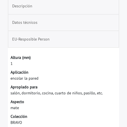
Descripción
Datos técnicos
EU-Resposible Person
A
l
t
u
r
a
(
m
m
)
1
A
p
l
i
c
a
c
i
ó
n
e
n
c
o
l
a
r
l
a
p
a
r
e
d
A
p
r
o
p
i
a
d
o
p
a
r
a
s
a
l
ó
n
,
d
o
r
m
i
t
o
r
i
o
,
c
o
c
i
n
a
,
c
u
a
r
t
o
d
e
n
i
ñ
o
s
,
p
a
s
i
l
l
o
,
e
t
c
.
A
s
p
e
c
t
o
m
a
t
e
C
o
l
e
c
c
i
ó
n
B
R
A
V
O