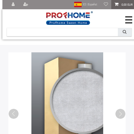
0,00 EUR
ES | Español
☰