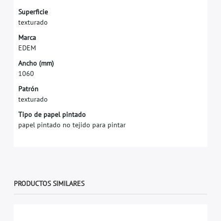
S
u
p
e
r
f
c
i
e
t
e
x
t
u
r
a
d
o
M
a
r
c
a
E
D
E
M
A
n
c
h
o
(
m
m
)
1
0
6
0
Patrón
texturado
Tipo de papel pintado
papel pintado no tejido para pintar
PRODUCTOS SIMILARES