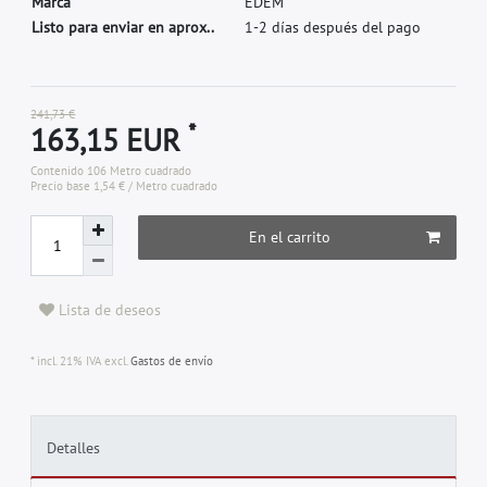
M
a
r
c
a
E
D
E
M
Listo para enviar en aprox..
1-2 días después del pago
241,73 €
*
163,15 EUR
Contenido
106
Metro cuadrado
Precio base
1,54 € / Metro cuadrado
En el carrito
Lista de deseos
* incl. 21% IVA excl.
Gastos de envío
Detalles