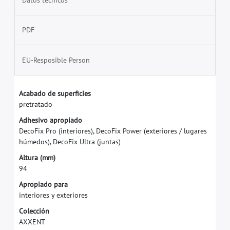
PDF
EU-Resposible Person
A
c
a
b
a
d
o
d
e
s
u
p
e
r
f
c
i
e
s
p
r
e
t
r
a
t
a
d
o
A
d
h
e
s
i
v
o
a
p
r
o
p
i
a
d
o
D
e
c
o
F
i
x
P
r
o
(
i
n
t
e
r
i
o
r
e
s
)
,
D
e
c
o
F
i
x
P
o
w
e
r
(
e
x
t
e
r
i
o
r
e
s
/
l
u
g
a
r
e
s
h
ú
m
e
d
o
s
)
,
D
e
c
o
F
i
x
U
l
t
r
a
(
j
u
n
t
a
s
)
A
l
t
u
r
a
(
m
m
)
9
4
A
p
r
o
p
i
a
d
o
p
a
r
a
i
n
t
e
r
i
o
r
e
s
y
e
x
t
e
r
i
o
r
e
s
C
o
l
e
c
c
i
ó
n
A
X
X
E
N
T