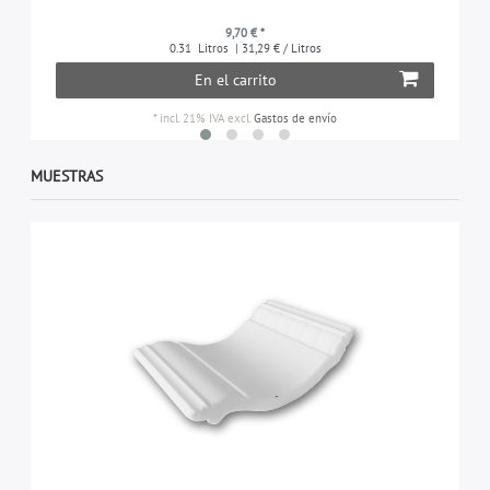
9,70 € *
0.31
Litros
| 31,29 € / Litros
En el carrito
*
incl. 21% IVA
excl.
Gastos de envío
MUESTRAS