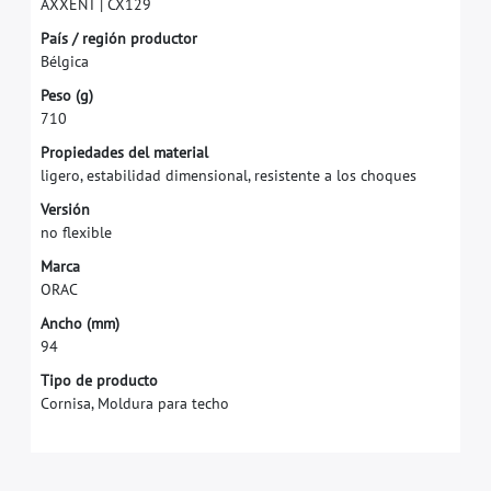
A
X
X
E
N
T
|
C
X
1
2
9
P
a
í
s
/
r
e
g
i
ó
n
p
r
o
d
u
c
t
o
r
B
é
l
g
i
c
a
P
e
s
o
(
g
)
7
1
0
P
r
o
p
i
e
d
a
d
e
s
d
e
l
m
a
t
e
r
i
a
l
l
i
g
e
r
o
,
e
s
t
a
b
i
l
i
d
a
d
d
i
m
e
n
s
i
o
n
a
l
,
r
e
s
i
s
t
e
n
t
e
a
l
o
s
c
h
o
q
u
e
s
V
e
r
s
i
ó
n
n
o
f
e
x
i
b
l
e
M
a
r
c
a
O
R
A
C
A
n
c
h
o
(
m
m
)
9
4
Tipo de producto
Cornisa, Moldura para techo