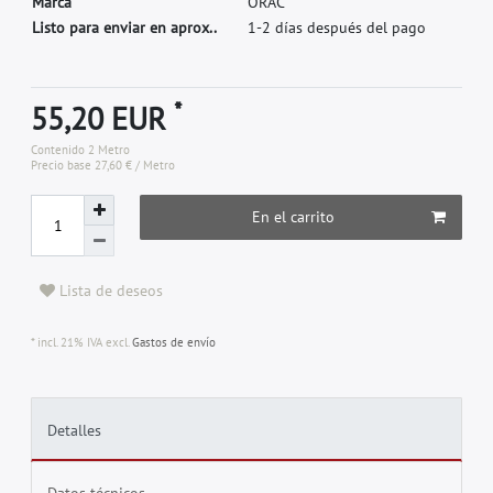
M
a
r
c
a
O
R
A
C
Listo para enviar en aprox..
1-2 días después del pago
*
55,20 EUR
Contenido
2
Metro
Precio base
27,60 € / Metro
En el carrito
Lista de deseos
* incl. 21% IVA excl.
Gastos de envío
Detalles
Datos técnicos