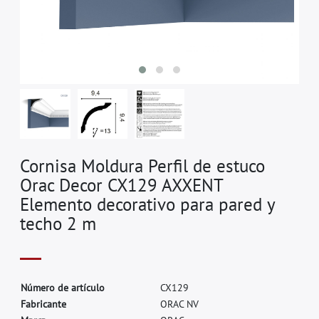
Cornisa Moldura Perfil de estuco
Orac Decor CX129 AXXENT
Elemento decorativo para pared y
techo 2 m
N
ú
m
e
r
o
d
e
a
r
t
í
c
u
l
o
C
X
1
2
9
F
a
b
r
i
c
a
n
t
e
O
R
A
C
N
V