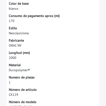
C
o
l
o
r
d
e
b
a
s
e
b
l
a
n
c
o
C
o
n
s
u
m
o
d
e
p
e
g
a
m
e
n
t
o
a
p
r
o
x
(
m
l
)
1
7
0
E
s
t
i
l
o
N
e
o
c
l
a
s
i
c
i
s
m
o
F
a
b
r
i
c
a
n
t
e
O
R
A
C
N
V
L
o
n
g
i
t
u
d
(
m
m
)
2
0
0
0
M
a
t
e
r
i
a
l
D
u
r
o
p
o
l
y
m
e
r
®
N
u
m
e
r
o
d
e
p
i
e
z
a
s
1
N
ú
m
e
r
o
d
e
a
r
t
í
c
u
l
o
C
X
1
2
9
N
ú
m
e
r
o
d
e
m
o
d
e
l
o