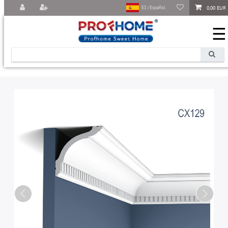
0,00 EUR
ES | Español
☰