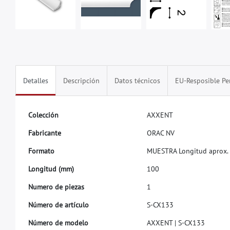
Detalles
Descripción
Datos técnicos
EU-Resposible Pe
C
o
l
e
c
c
i
ó
n
A
X
X
E
N
T
F
a
b
r
i
c
a
n
t
e
O
R
A
C
N
V
F
o
r
m
a
t
o
M
U
E
S
T
R
A
L
o
n
g
i
t
u
d
a
p
r
o
x
.
L
o
n
g
i
t
u
d
(
m
m
)
1
0
0
N
u
m
e
r
o
d
e
p
i
e
z
a
s
1
N
ú
m
e
r
o
d
e
a
r
t
í
c
u
l
o
S
-
C
X
1
3
3
N
ú
m
e
r
o
d
e
m
o
d
e
l
o
A
X
X
E
N
T
|
S
-
C
X
1
3
3