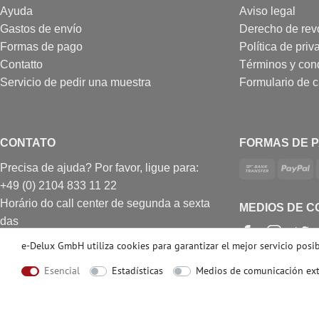
Ayuda
Aviso legal
Gastos de envío
Derecho de rev
Formas de pago
Política de priv
Contatto
Términos y con
Servicio de pedir una muestra
Formulario de 
CONTATO
FORMAS DE 
Precisa de ajuda? Por favor, ligue para:
+49 (0) 2104 833 11 22
Horário do call center de segunda a sexta
MEDIOS DE C
das
10h às 16h (GMT + 1)
e-Delux GmbH utiliza cookies para garantizar el mejor servicio posibl
E-mail: info@profhome.es
Esencial
Estadísticas
Medios de comunicación ex
© Copyright 2026 | e-Delux GmbH