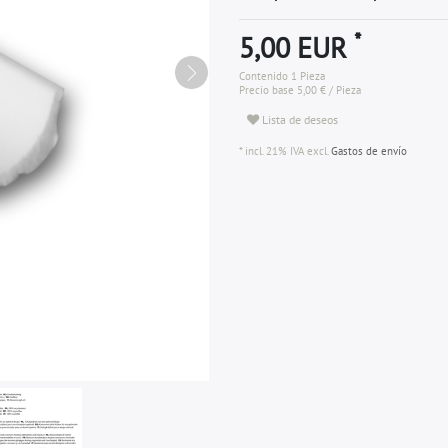
*
5,00 EUR
Contenido
1
Pieza
Precio base
5,00 € / Pieza
Lista de deseos
* incl. 21% IVA excl.
Gastos de envío