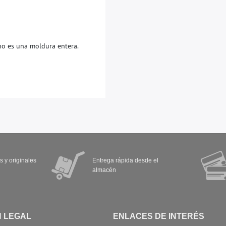
n
o
e
s
u
n
a
m
o
l
d
u
r
a
e
n
t
e
r
a
.
s y originales
Entrega rápida desde el
almacén
N LEGAL
ENLACES DE INTERÉS