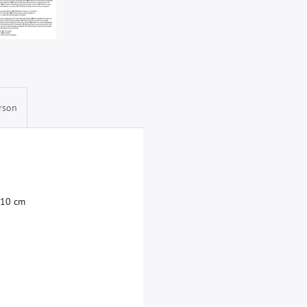
rson
1
0
c
m