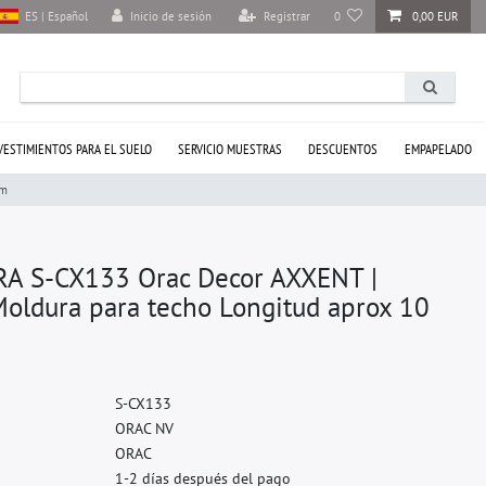
Inicio de sesión
Registrar
0
0,00 EUR
ES | Español
VESTIMIENTOS PARA EL SUELO
SERVICIO MUESTRAS
DESCUENTOS
EMPAPELADO
cm
A S-CX133 Orac Decor AXXENT |
oldura para techo Longitud aprox 10
S
-
C
X
1
3
3
O
R
A
C
N
V
O
R
A
C
1-2 días después del pago