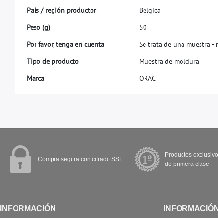
P
a
í
s
/
r
e
g
i
ó
n
p
r
o
d
u
c
t
o
r
B
é
l
g
i
c
a
P
e
s
o
(
g
)
5
0
P
o
r
f
a
v
o
r
,
t
e
n
g
a
e
n
c
u
e
n
t
a
S
e
t
r
a
t
a
d
e
u
n
a
m
u
e
s
t
r
a
-
T
i
p
o
d
e
p
r
o
d
u
c
t
o
M
u
e
s
t
r
a
d
e
m
o
l
d
u
r
a
M
a
r
c
a
O
R
A
C
Productos exclusivo
Compra segura con cifrado SSL
de primera clase
INFORMACIÓN
INFORMACIÓ