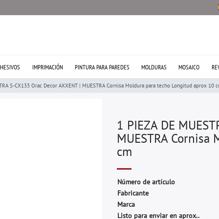
HESIVOS
IMPRIMACIÓN
PINTURA PARA PAREDES
MOLDURAS
MOSAICO
RE
RA S-CX133 Orac Decor AXXENT | MUESTRA Cornisa Moldura para techo Longitud aprox 10 
1 PIEZA DE MUESTR
MUESTRA Cornisa M
cm
N
ú
m
e
r
o
d
e
a
r
t
í
c
u
l
o
F
a
b
r
i
c
a
n
t
e
M
a
r
c
a
Listo para enviar en aprox..