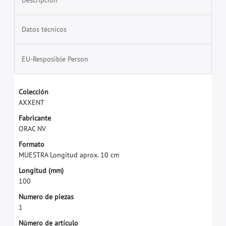
Datos técnicos
EU-Resposible Person
C
o
l
e
c
c
i
ó
n
A
X
X
E
N
T
F
a
b
r
i
c
a
n
t
e
O
R
A
C
N
V
F
o
r
m
a
t
o
M
U
E
S
T
R
A
L
o
n
g
i
t
u
d
a
p
r
o
x
.
1
0
c
m
L
o
n
g
i
t
u
d
(
m
m
)
1
0
0
N
u
m
e
r
o
d
e
p
i
e
z
a
s
1
N
ú
m
e
r
o
d
e
a
r
t
í
c
u
l
o