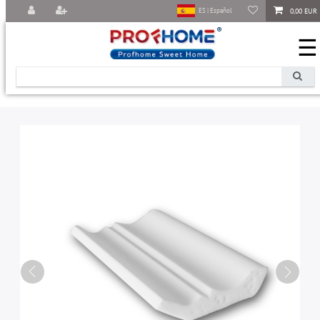
0,00 EUR
ES | Español
☰