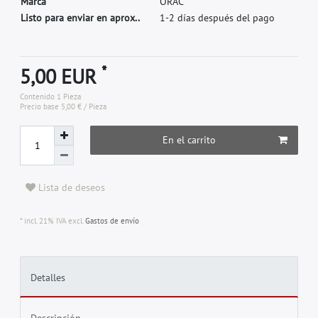
M
a
r
c
a
O
R
A
C
Listo para enviar en aprox..
1-2 días después del pago
*
5,00 EUR
Contenido
1
Pieza
Precio base
5,00 € / Pieza
En el carrito
Lista de deseos
* incl. 21% IVA excl.
Gastos de envío
Detalles
Descripción