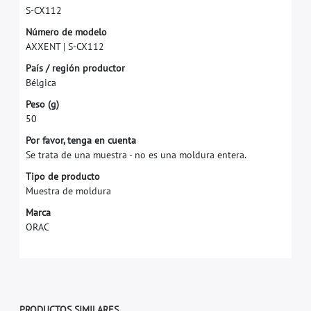
S
-
C
X
1
1
2
N
ú
m
e
r
o
d
e
m
o
d
e
l
o
A
X
X
E
N
T
|
S
-
C
X
1
1
2
P
a
í
s
/
r
e
g
i
ó
n
p
r
o
d
u
c
t
o
r
B
é
l
g
i
c
a
P
e
s
o
(
g
)
5
0
P
o
r
f
a
v
o
r
,
t
e
n
g
a
e
n
c
u
e
n
t
a
S
e
t
r
a
t
a
d
e
u
n
a
m
u
e
s
t
r
a
-
n
o
e
s
u
n
a
m
o
l
d
u
r
a
e
n
t
e
r
a
.
T
i
p
o
d
e
p
r
o
d
u
c
t
o
M
u
e
s
t
r
a
d
e
m
o
l
d
u
r
a
M
a
r
c
a
O
R
A
C
PRODUCTOS SIMILARES