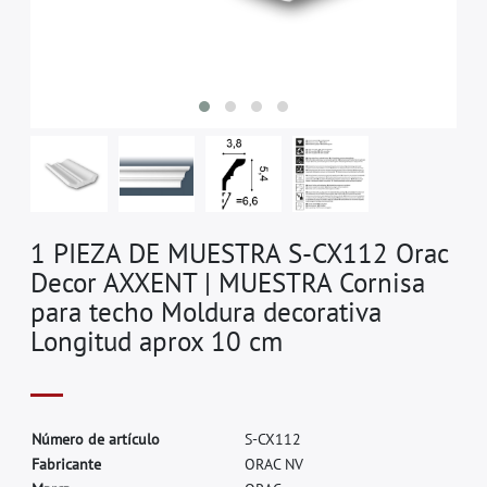
1 PIEZA DE MUESTRA S-CX112 Orac
Decor AXXENT | MUESTRA Cornisa
para techo Moldura decorativa
Longitud aprox 10 cm
N
ú
m
e
r
o
d
e
a
r
t
í
c
u
l
o
S
-
C
X
1
1
2
F
a
b
r
i
c
a
n
t
e
O
R
A
C
N
V